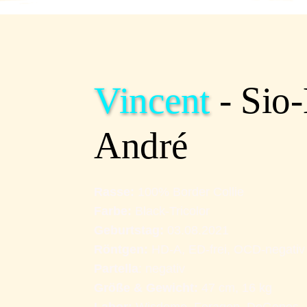
Vincent 
- Sio-
André
Rasse: 
100% Border Collie
Farbe: 
Black-Tricolor 
Geburtstag: 
03.08.2021
Röntgen: 
HD-A, ED-frei, OCD-negativ
Partella
: negativ 
Größe & Gewicht: 
47 cm, 16 kg