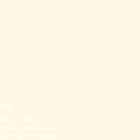
EIC, IGS, TNS, NCL-5, 
ute), at/at (Tricolor), 
ng:
der durch seine 
t. Sein ruhiges Wesen 
handlungen machen ihn 