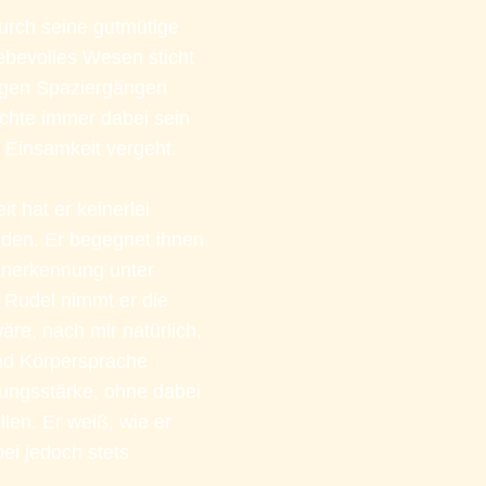
urch seine gutmütige 
iebevolles Wesen sticht 
ngen Spaziergängen 
hte immer dabei sein 
 Einsamkeit vergeht.
 hat er keinerlei 
en. Er begegnet ihnen 
Anerkennung unter 
Rudel nimmt er die 
e, nach mir natürlich, 
nd Körpersprache 
ungsstärke, ohne dabei 
en. Er weiß, wie er 
ei jedoch stets 