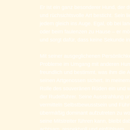
Er ist ein ganz besonderer Hund, der d
und rüchsichtsvolle Art besticht. Sein l
jedem gleich ins Auge. Egal, ob bei la
oder beim faulenzen zu Hause – er möc
und sorgt dafür, dass keine Sekunde in
Mit seiner ausgeglichenen Persönlichkeit
Probleme im Umgang mit anderen Hund
freundlich und bestimmt, was ihm die 
seinen Artgenossen sichert. In meinem 
Rolle des souveränen Rüden ein und wär
der Rudelführer. Seine Ausstrahlung u
vermitteln Selbstbewusstsein und Führ
übermäßig dominant aufzutreten zu woll
seine Mitstreiter führen kann, bleibt dab
achtsam, respektvoll und einfühlsam.