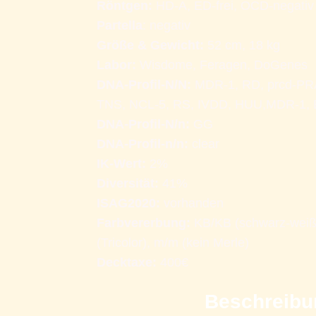
Röntgen: 
HD-A, ED-frei, OCD-negativ
Partella
: negativ 
Größe & Gewicht: 
52 cm, 18 kg
Labor:
Wisdome, Feragen, DoGenes 
DNA-Profil-N/N: 
MDR-1, RD, prcd-PRA
TNS, NCL-5, RS, IVDD, HUU,MDR-1,
DNA-Profil-N/n: 
GG
DNA-Profil-n/n: 
clear 
IK-Wert:
 2%
Diversität:
 41% 
ISAG2020:
 vorhanden
Farbvererbung:
 KB/KB (schwarz-weiß), 
(Tricolor), m/m (kein Merle)
Decktaxe: 
400€ 
Beschreibu