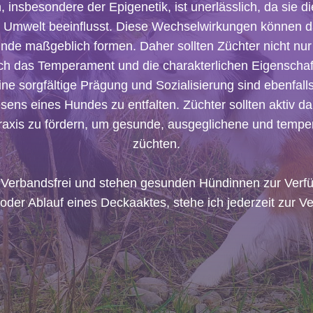
, insbesondere der Epigenetik, ist unerlässlich, da sie 
Umwelt beeinflusst. Diese Wechselwirkungen können da
nde maßgeblich formen. Daher sollten Züchter nicht nur
h das Temperament und die charakterlichen Eigenschaft
ine sorgfältige Prägung und Sozialisierung sind ebenfall
sens eines Hundes zu entfalten. Züchter sollten aktiv dar
raxis zu fördern, um gesunde, ausgeglichene und tempe
züchten.
erbandsfrei und stehen gesunden Hündinnen zur Verfüg
oder Ablauf eines Deckaaktes, stehe ich jederzeit zur V