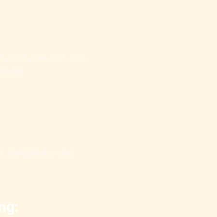
, CEA, DM, EIC, IGS, 
 EAOD
D/d (Dilute), at/at 
ng: