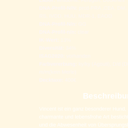
Labor:
 Wisdome, Feragen, DoGenes 
DNA-Profil-N/N:
 prcd-PRA ,CEA, DM, 
RS, IVDD, HUU, MDR-1, EAOD
DNA-Profil-N/n: 
GG
DNA-Profil-n/n: 
clear  
IK-Wert:
 13%
Diversität:
 34% 
ISAG2020:
 vorhanden
Farbvererbung:
 ky/ky (Agouti), D/d (Dil
m/m(kein Merle)
Decktaxe: 
400€ 
Beschreibu
Vincent ist ein ganz besonderer Hund, 
charmante und lebensfrohe Art bestich
und die Abwesenheit von Übersprungs