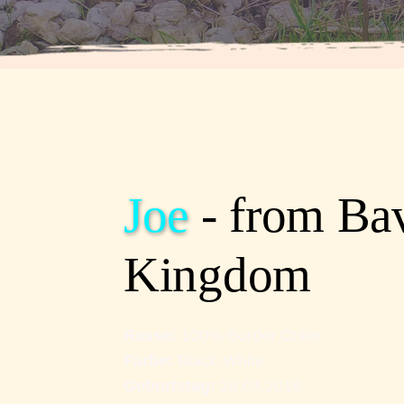
Joe 
- from Bav
Kingdom
Rasse: 
100% Border Collie
Farbe: 
Black-White 
Geburtstag: 
28.03.2018